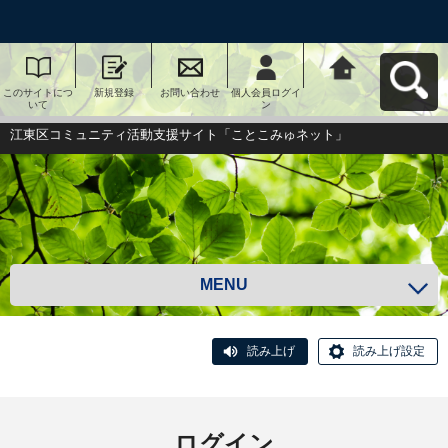
このサイトにつ
新規登録
お問い合わせ
個人会員ログイ
江東区コミュニ
いて
ン
ティ活動支援サ
イト「ことこみ
ゅネット」へ戻
江東区コミュニティ活動支援サイト「ことこみゅネット」
る
MENU
読み上げ
読み上げ設定
ログイン