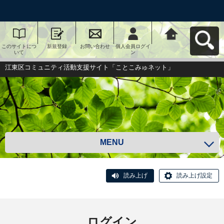
このサイトにつ
新規登録
お問い合わせ
個人会員ログイ
江東区コミュニ
いて
ン
ティ活動支援サ
イト「ことこみ
ゅネット」へ戻
江東区コミュニティ活動支援サイト「ことこみゅネット」
る
MENU
読み上げ
読み上げ設定
ログイン