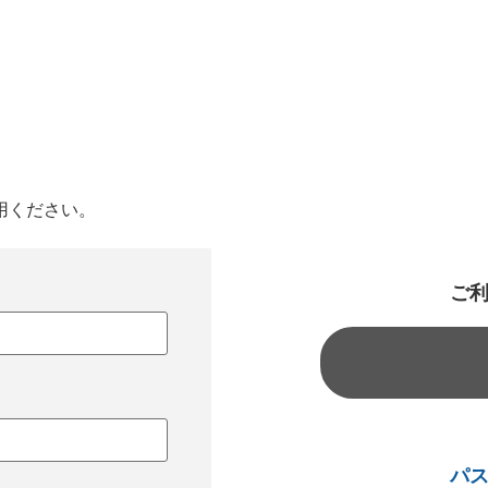
用ください。
ご
パ