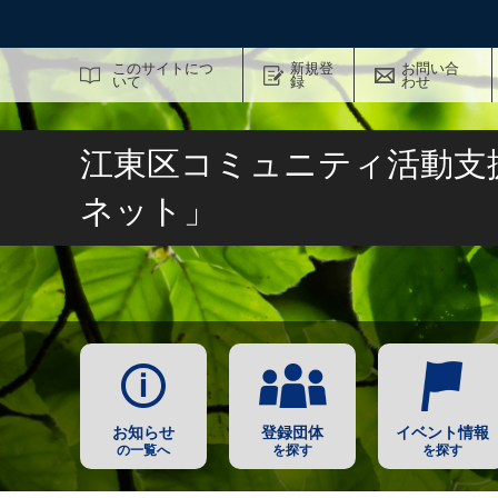
サイト内検索
このサイトにつ
新規登
お問い合
いて
録
わせ
江東区コミュニティ活動支
ネット」
お知らせ
登録団体
イベント情報
の一覧へ
を探す
を探す