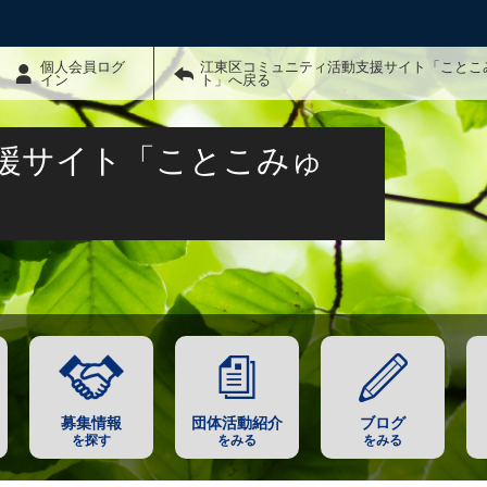
個人会員ログ
江東区コミュニティ活動支援サイト「ことこ
イン
ト」へ戻る
援サイト「ことこみゅ
募集情報
団体活動紹介
ブログ
を探す
をみる
をみる