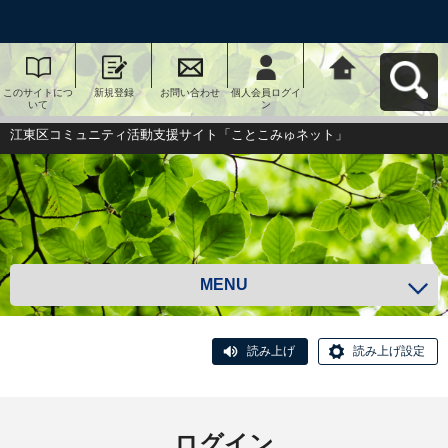
このサイトにつ
新規登録
お問い合わせ
個人会員ログイ
江東区コミュニ
いて
ン
ティ活動支援サ
イト「ことこみ
ゅネット」へ戻
江東区コミュニティ活動支援サイト「ことこみゅネット」
る
MENU
読み上げ
読み上げ設定
ログイン