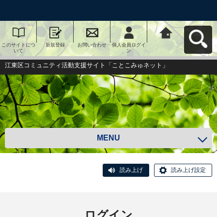
このサイトにつ
新規登録
お問い合わせ
個人会員ログイ
江東区コミュニ
いて
ン
ティ活動支援サ
イト「ことこみ
ゅネット」へ戻
江東区コミュニティ活動支援サイト「ことこみゅネット」
る
MENU
読み上げ
読み上げ設定
ログイン