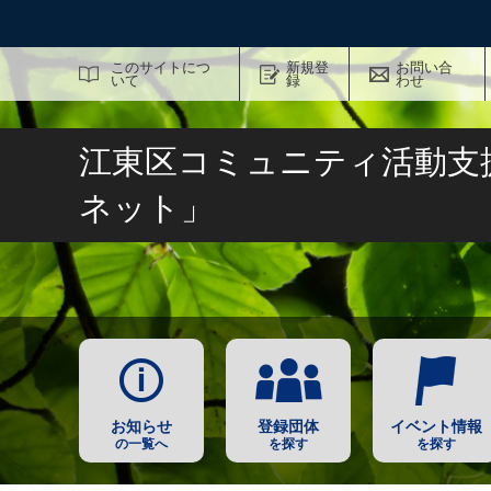
サイト内検索
このサイトにつ
新規登
お問い合
いて
録
わせ
江東区コミュニティ活動支
ネット」
お知らせ
登録団体
イベント情報
の一覧へ
を探す
を探す