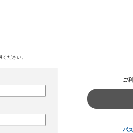
用ください。
ご
パ