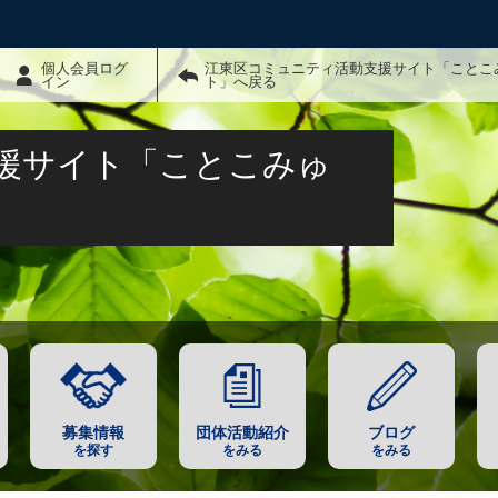
個人会員ログ
江東区コミュニティ活動支援サイト「ことこ
イン
ト」へ戻る
援サイト「ことこみゅ
募集情報
団体活動紹介
ブログ
を探す
をみる
をみる