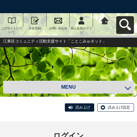
このサイトにつ
新規登録
お問い合わせ
個人会員ログイ
江東区コミュニ
いて
ン
ティ活動支援サ
イト「ことこみ
ゅネット」へ戻
江東区コミュニティ活動支援サイト「ことこみゅネット」
る
MENU
読み上げ
読み上げ設定
ログイン