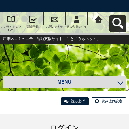
このサイトにつ
新規登録
お問い合わせ
個人会員ログイ
江東区コミュニ
いて
ン
ティ活動支援サ
イト「ことこみ
ゅネット」へ戻
江東区コミュニティ活動支援サイト「ことこみゅネット」
る
MENU
読み上げ
読み上げ設定
ログイン