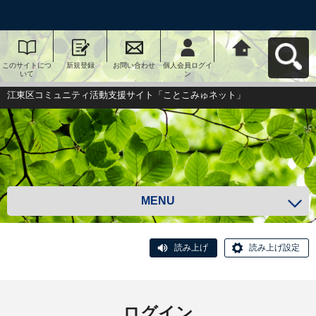
このサイトにつ
新規登録
お問い合わせ
個人会員ログイ
江東区コミュニ
いて
ン
ティ活動支援サ
イト「ことこみ
ゅネット」へ戻
江東区コミュニティ活動支援サイト「ことこみゅネット」
る
MENU
読み上げ
読み上げ設定
ログイン