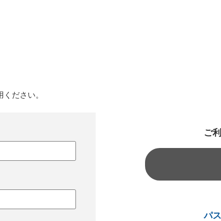
用ください。
ご
パ