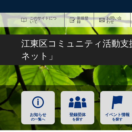
サイト内検索
このサイトにつ
新規登
お問い合
いて
録
わせ
江東区コミュニティ活動支
ネット」
お知らせ
登録団体
イベント情報
の一覧へ
を探す
を探す