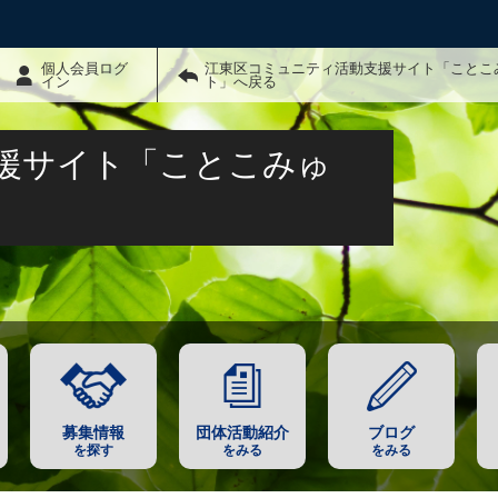
個人会員ログ
江東区コミュニティ活動支援サイト「ことこ
イン
ト」へ戻る
援サイト「ことこみゅ
募集情報
団体活動紹介
ブログ
を探す
をみる
をみる