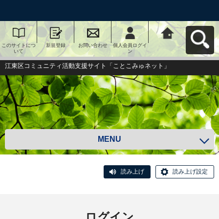
このサイトにつ
新規登録
お問い合わせ
個人会員ログイ
江東区コミュニ
いて
ン
ティ活動支援サ
イト「ことこみ
ゅネット」へ戻
江東区コミュニティ活動支援サイト「ことこみゅネット」
る
MENU
読み上げ
読み上げ設定
ログイン