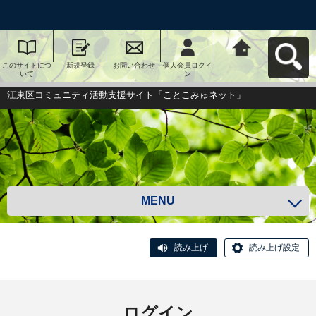
このサイトにつ
新規登録
お問い合わせ
個人会員ログイ
江東区コミュニ
いて
ン
ティ活動支援サ
イト「ことこみ
ゅネット」へ戻
江東区コミュニティ活動支援サイト「ことこみゅネット」
る
MENU
読み上げ
読み上げ設定
ログイン