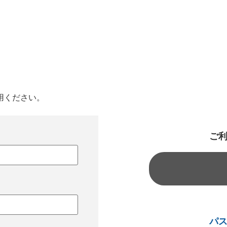
用ください。
ご
パ