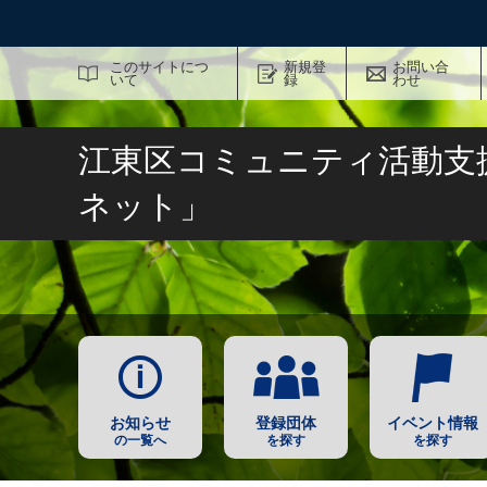
サイト内検索
このサイトにつ
新規登
お問い合
いて
録
わせ
江東区コミュニティ活動支
ネット」
お知らせ
登録団体
イベント情報
の一覧へ
を探す
を探す