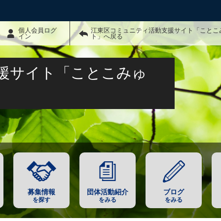
個人会員ログ
江東区コミュニティ活動支援サイト「ことこ
イン
ト」へ戻る
援サイト「ことこみゅ
募集情報
団体活動紹介
ブログ
を探す
をみる
をみる