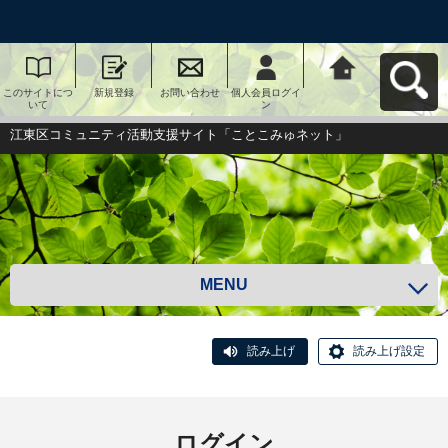
このサイトにつ
新規登録
お問い合わせ
個人会員ログイ
江東区コミュニ
いて
ン
ティ活動支援サ
イト「ことこみ
ゅネット」へ戻
江東区コミュニティ活動支援サイト「ことこみゅネット」
る
MENU
読み上げ
読み上げ設定
ログイン