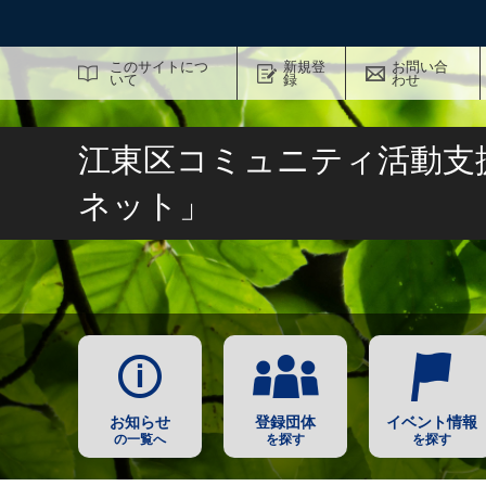
サイト内検索
このサイトにつ
新規登
お問い合
いて
録
わせ
江東区コミュニティ活動支
ネット」
お知らせ
登録団体
イベント情報
の一覧へ
を探す
を探す