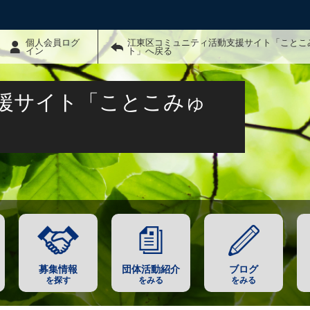
個人会員ログ
江東区コミュニティ活動支援サイト「ことこ
イン
ト」へ戻る
援サイト「ことこみゅ
募集情報
団体活動紹介
ブログ
を探す
をみる
をみる