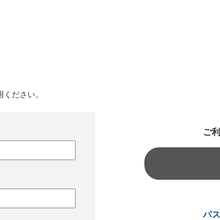
用ください。
ご
パ