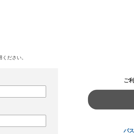
用ください。
ご
パ