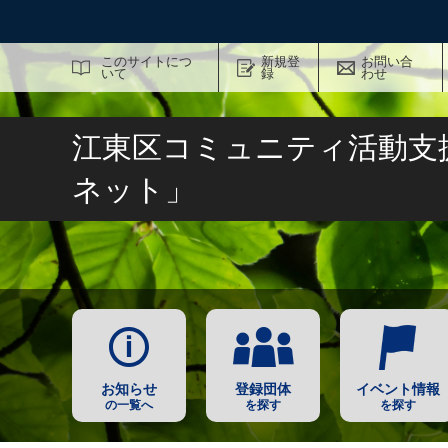
サイト内検索
このサイトにつ
新規登
お問い合
いて
録
わせ
江東区コミュニティ活動支
ネット」
お知らせ
登録団体
イベント情報
の一覧へ
を探す
を探す