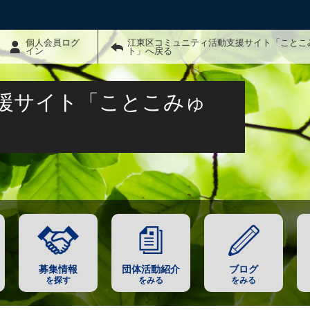
個人会員ログ
江東区コミュニティ活動支援サイト「ことこ
イン
ト」へ戻る
援サイト「ことこみゅ
募集情報
団体活動紹介
ブログ
を探す
をみる
をみる