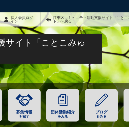
個人会員ログ
江東区コミュニティ活動支援サイト「ことこ
イン
ト」へ戻る
援サイト「ことこみゅ
募集情報
団体活動紹介
ブログ
を探す
をみる
をみる