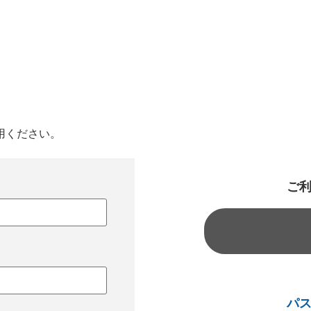
用ください。
ご
パ