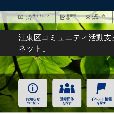
サイト内検索
このサイトにつ
新規登
お問い合
いて
録
わせ
江東区コミュニティ活動支
ネット」
お知らせ
登録団体
イベント情報
の一覧へ
を探す
を探す