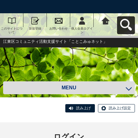
このサイトにつ
新規登録
お問い合わせ
個人会員ログイ
江東区コミュニ
いて
ン
ティ活動支援サ
イト「ことこみ
ゅネット」へ戻
江東区コミュニティ活動支援サイト「ことこみゅネット」
る
MENU
読み上げ
読み上げ設定
ログイン