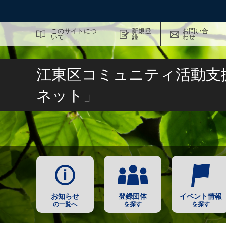
サイト内検索
このサイトにつ
新規登
お問い合
いて
録
わせ
江東区コミュニティ活動支
ネット」
お知らせ
登録団体
イベント情報
の一覧へ
を探す
を探す