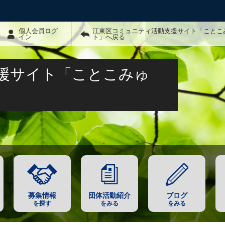
個人会員ログ
江東区コミュニティ活動支援サイト「ことこ
イン
ト」へ戻る
援サイト「ことこみゅ
募集情報
団体活動紹介
ブログ
を探す
をみる
をみる