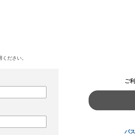
用ください。
ご
パ