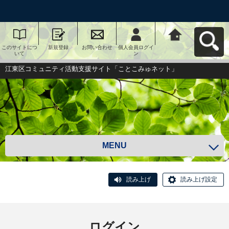
このサイトにつ
新規登録
お問い合わせ
個人会員ログイ
江東区コミュニ
いて
ン
ティ活動支援サ
イト「ことこみ
ゅネット」へ戻
江東区コミュニティ活動支援サイト「ことこみゅネット」
る
MENU
読み上げ
読み上げ設定
ログイン