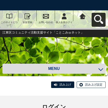
このサイトにつ
新規登録
お問い合わせ
個人会員ログイ
江東区コミュニ
いて
ン
ティ活動支援サ
イト「ことこみ
ゅネット」へ戻
江東区コミュニティ活動支援サイト「ことこみゅネット」
る
MENU
読み上げ
読み上げ設定
ログイン