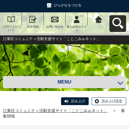
ひらがなをつける
このサイトにつ
新規登録
お問い合わせ
個人会員ログイ
江東区コミュニ
いて
ン
ティ活動支援サ
イト「ことこみ
ゅネット」へ戻
江東区コミュニティ活動支援サイト「ことこみゅネット」
る
MENU
読み上げ
読み上げ設定
江東区コミュニティ活動支援サイト「ことこみゅネット」
＞
募
集情報