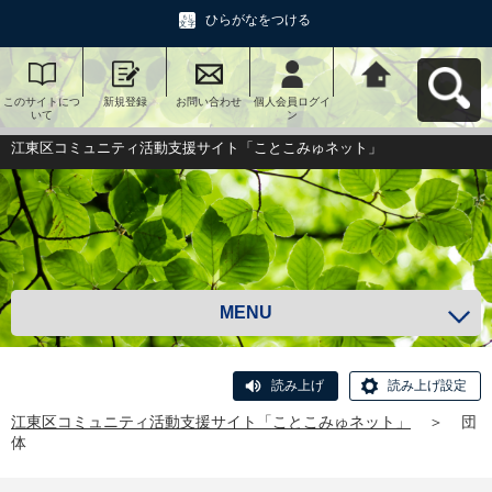
ひらがなをつける
このサイトにつ
新規登録
お問い合わせ
個人会員ログイ
江東区コミュニ
いて
ン
ティ活動支援サ
イト「ことこみ
ゅネット」へ戻
江東区コミュニティ活動支援サイト「ことこみゅネット」
る
MENU
読み上げ
読み上げ設定
江東区コミュニティ活動支援サイト「ことこみゅネット」
＞
団
体