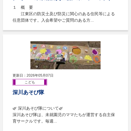
１ 概 要
江東区の防災士及び防災に関心のある住民等による
任意団体です。入会希望やご質問のある方...
更新日：2026年05月07日
こども
深川あそび隊
🌿 深川あそび隊について🌿
深川あそび隊は、未就園児のママたちが運営する自主保
育サークルです。毎週...