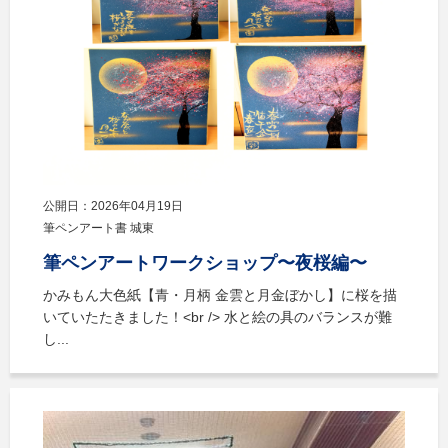
公開日：2026年04月19日
筆ペンアート書 城東
筆ペンアートワークショップ〜夜桜編〜
かみもん大色紙【青・月柄 金雲と月金ぼかし】に桜を描
いていたたきました！<br /> 水と絵の具のバランスが難
し...