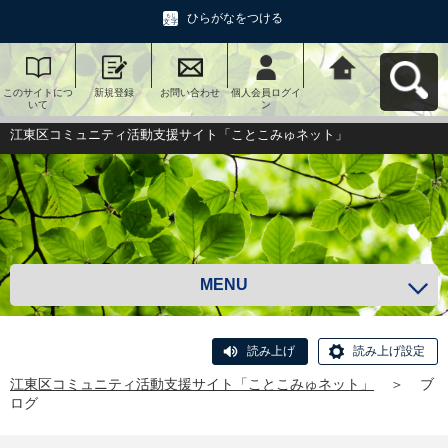
ひらがなをつける
このサイトにつ
新規登録
お問い合わせ
個人会員ログイ
江東区コミュニ
いて
ン
ティ活動支援サ
イト「ことこみ
ゅネット」へ戻
江東区コミュニティ活動支援サイト「ことこみゅネット」
る
MENU
読み上げ
読み上げ設定
江東区コミュニティ活動支援サイト「ことこみゅネット」
＞
ブ
ログ