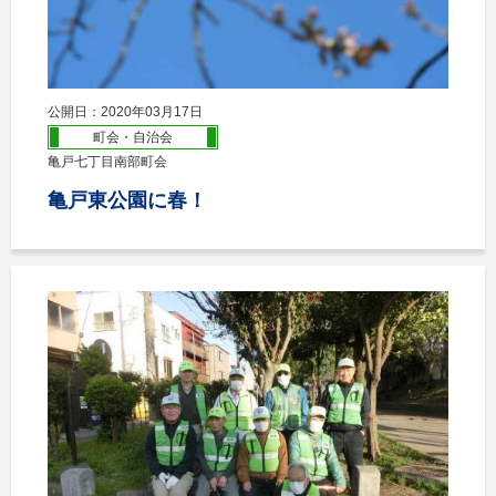
公開日：2020年03月17日
町会・自治会
亀戸七丁目南部町会
亀戸東公園に春！