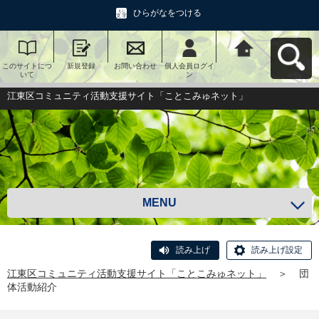
ひらがなをつける
このサイトにつ
新規登録
お問い合わせ
個人会員ログイ
江東区コミュニ
いて
ン
ティ活動支援サ
イト「ことこみ
ゅネット」へ戻
江東区コミュニティ活動支援サイト「ことこみゅネット」
る
MENU
読み上げ
読み上げ設定
江東区コミュニティ活動支援サイト「ことこみゅネット」
＞
団
体活動紹介