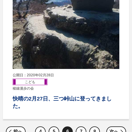
公開日：2020年02月28日
こども
稜線漫歩の会
快晴の2月27日、三つ峠山に登ってきまし
た。
前へ
4
5
6
7
8
次へ