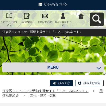
ひらがなをつける
このサイトにつ
新規登録
お問い合わせ
個人会員ログイ
江東区コミュニ
いて
ン
ティ活動支援サ
イト「ことこみ
ゅネット」へ戻
江東区コミュニティ活動支援サイト「ことこみゅネット」
る
MENU
読み上げ
読み上げ設定
江東区コミュニティ活動支援サイト「ことこみゅネット」
＞
団
体活動紹介
＞
文化・観光・芸術