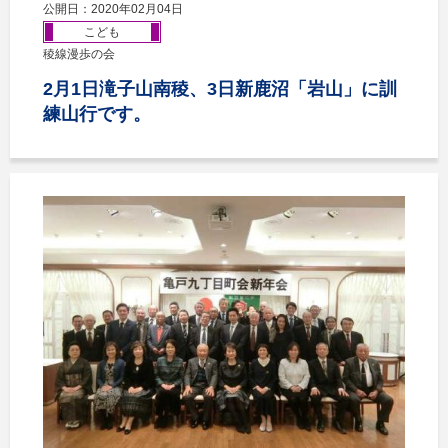
公開日：2020年02月04日
こども
稜線漫歩の会
2月1日滝子山南稜、3日新鹿沼「岩山」に訓
練山行です。