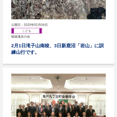
公開日：2020年02月04日
こども
稜線漫歩の会
2月1日滝子山南稜、3日新鹿沼「岩山」に訓
練山行です。