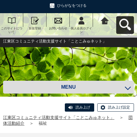
ひらがなをつける
このサイトにつ
新規登録
お問い合わせ
個人会員ログイ
江東区コミュニ
いて
ン
ティ活動支援サ
イト「ことこみ
ゅネット」へ戻
江東区コミュニティ活動支援サイト「ことこみゅネット」
る
MENU
読み上げ
読み上げ設定
江東区コミュニティ活動支援サイト「ことこみゅネット」
＞
団
体活動紹介
＞
福祉