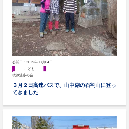
公開日：2019年03月04日
こども
稜線漫歩の会
３月２日高速バスで、山中湖の石割山に登っ
てきました