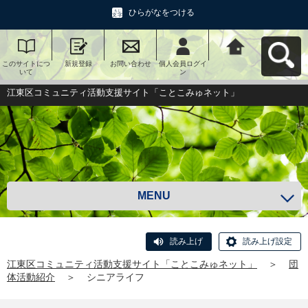
ひらがなをつける
このサイトにつ
新規登録
お問い合わせ
個人会員ログイ
江東区コミュニ
いて
ン
ティ活動支援サ
イト「ことこみ
ゅネット」へ戻
江東区コミュニティ活動支援サイト「ことこみゅネット」
る
MENU
読み上げ
読み上げ設定
江東区コミュニティ活動支援サイト「ことこみゅネット」
＞
団
体活動紹介
＞
シニアライフ